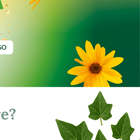
SO
re?