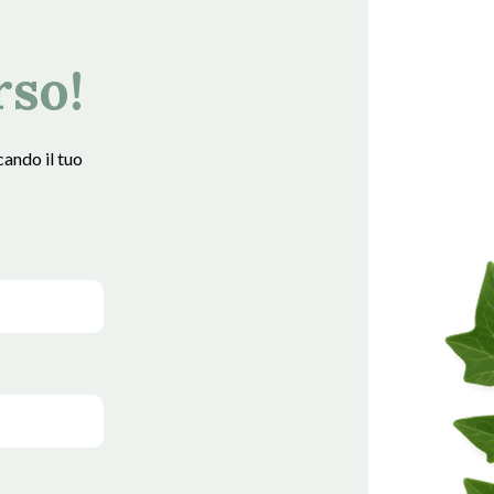
rso!
cando il tuo